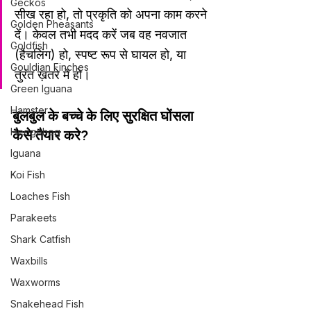
Geckos
सीख रहा हो, तो प्रकृति को अपना काम करने 
Golden Pheasants
दें। केवल तभी मदद करें जब वह नवजात 
Goldfish
(हैचलिंग) हो, स्पष्ट रूप से घायल हो, या 
Gouldian Finches
तुरंत ख़तरे में हो।
Green Iguana
Hamster
बुलबुल के बच्चे के लिए सुरक्षित घोंसला 
Hedgehog
कैसे तैयार करे?
Iguana
Koi Fish
Loaches Fish
Parakeets
Shark Catfish
Waxbills
Waxworms
Snakehead Fish