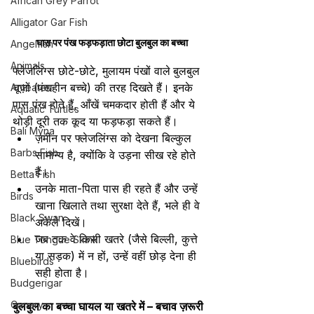
African Grey Parrot
Alligator Gar Fish
घास पर पंख फड़फड़ाता छोटा बुलबुल का बच्चा
Angelfish
Animals
फ्लेजलिंग्स छोटे-छोटे, मुलायम पंखों वाले
बुलबुल 
चूज़ों (पंखहीन बच्चे) की तरह दिखते हैं। इनके 
Anteater
पास पंख होते हैं, आँखें चमकदार होती हैं और ये 
Aquatic Turtles
थोड़ी दूरी तक कूद या फड़फड़ा सकते हैं।
Bali Myna
ज़मीन पर फ्लेजलिंग्स को देखना बिल्कुल 
Barbs Fish
सामान्य है, क्योंकि वे उड़ना सीख रहे होते 
हैं।
Betta Fish
उनके माता-पिता पास ही रहते हैं और उन्हें 
Birds
खाना खिलाते तथा सुरक्षा देते हैं, भले ही वे 
Black Swan
अकेले दिखें।
जब तक वे किसी खतरे (जैसे बिल्ली, कुत्ते 
Blue Tongue Skink
या सड़क) में न हों, उन्हें वहीं छोड़ देना ही 
Bluebirds
सही होता है।
Budgerigar
Canary
बुलबुल का बच्चा घायल या खतरे में – बचाव ज़रूरी