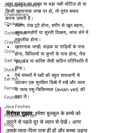
अगर बुलबुल का बच्चा या बड़ा पक्षी चोटिल हो या 
Capuchin Monkey
किसी ख़तरनाक जगह पर हो, तो तुरंत बचाव 
Chameleons
करना ज़रूरी है।
Chickens
लक्षण
:
 पंख टूटे होना, शरीर से खून बहना, 
बहुत कमज़ोरी या सुस्ती दिखना, सांस लेने में 
Cichlid Fish
तकलीफ़ होना।
Crayfish
ख़तरनाक जगहें
:
 सड़क या गाड़ियों के पास 
Crow
होना, बिल्लियों या कुत्तों के पास होना, तेज़ 
Dart Frogs
धूप, ठंड या बारिश जैसी कठिन परिस्थिति में 
होना।
Ducks
ऐसे मामलों में पक्षी को बहुत सावधानी से 
Eel fish
उठाकर एक सुरक्षित डिब्बे में रखें और जल्द 
Ferret
से जल्द पशु-चिकित्सक (avian vet) की 
मदद लें।
Finches
Java Finches
विशेषज्ञ सुझाव:
 हमेशा बुलबुल के बच्चे को 
Flowerhorn Fish
उठाने से पहले दूर से ध्यान से देखें। अगर 
Frog
उसके माता-पिता पास ही हों और बच्चा उड़ना 