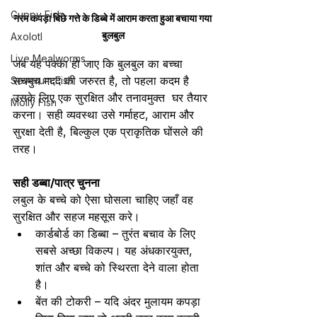
Guppy Fish
नरम कपड़ा बिछे गत्ते के डिब्बे में आराम करता हुआ बचाया गया 
बुलबुल
Axolotl
Live Mealworms
जब यह पक्का हो जाए कि बुलबुल का बच्चा 
सचमुच मदद की जरुरत है, तो पहला कदम है 
Severum Fish
उसके लिए एक सुरक्षित और तनावमुक्त  घर तैयार 
Molly Fish
करना। सही व्यवस्था उसे गर्माहट, आराम और 
सुरक्षा देती है, बिल्कुल एक प्राकृतिक घोंसले की 
तरह।
सही डब्बा/पात्र चुनना
लबुल के बच्चे को ऐसा घोसला चाहिए जहाँ वह 
सुरक्षित और सहज महसूस करे।
कार्डबोर्ड का डिब्बा – तुरंत बचाव के लिए 
सबसे अच्छा विकल्प। यह अंधकारयुक्त, 
शांत और बच्चे को स्थिरता देने वाला होता 
है।
बेंत की टोकरी – यदि अंदर मुलायम कपड़ा 