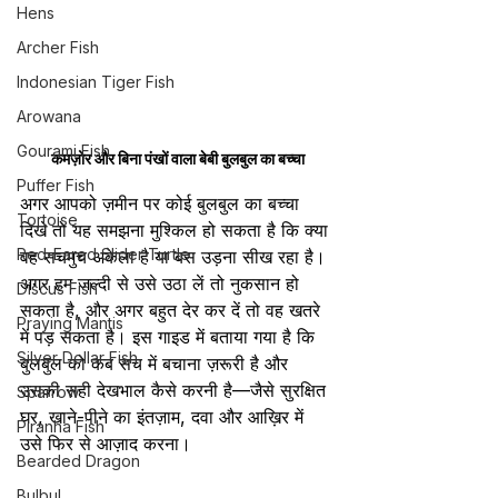
Hens
Archer Fish
Indonesian Tiger Fish
Arowana
Gourami Fish
कमज़ोर और बिना पंखों वाला बेबी बुलबुल का बच्चा
Puffer Fish
अगर आपको ज़मीन पर कोई बुलबुल का बच्चा 
Tortoise
दिखे तो यह समझना मुश्किल हो सकता है कि क्या 
Red-Eared Slider Turtle
वह सचमुच अकेला है या बस उड़ना सीख रहा है। 
अगर हम जल्दी से उसे उठा लें तो नुकसान हो 
Discus Fish
सकता है, और अगर बहुत देर कर दें तो वह खतरे 
Praying Mantis
में पड़ सकता है। इस गाइड में बताया गया है कि 
Silver Dollar Fish
बुलबुल को कब सच में बचाना ज़रूरी है और 
उसकी सही देखभाल कैसे करनी है—जैसे सुरक्षित 
Sparrow
घर, खाने-पीने का इंतज़ाम, दवा और आख़िर में 
Piranha Fish
उसे फिर से आज़ाद करना।
Bearded Dragon
Bulbul