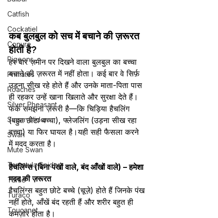
Catfish
Cockatiel
कब बुलबुल को सच में बचाने की ज़रूरत 
Conure
होती है?
Pigeons
हर बार ज़मीन पर दिखने वाला बुलबुल का बच्चा 
बचाने की ज़रूरत में नहीं होता। कई बार वे सिर्फ़ 
Primates
उड़ना सीख रहे होते हैं और उनके माता-पिता पास 
Roaches
ही रहकर उन्हें खाना खिलाते और सुरक्षा देते हैं। 
Silver Pheasant
फर्क समझना ज़रूरी है—कि चिड़िया हैचलिंग 
Sugar Glider
(बहुत छोटा बच्चा), फ्लेजलिंग (उड़ना सीख रहा 
बच्चा) या फिर घायल है।यही सही फैसला करने 
Swan
में मदद करता है।
Mute Swan
Tarantula Spider
हैचलिंग्स (बिना पंखों वाले, बंद आँखों वाले) – हमेशा 
मदद की ज़रूरत
Turtle
हैचलिंग्स बहुत छोटे बच्चे (चूज़े) होते हैं जिनके पंख 
Turaco
नहीं होते, आँखें बंद रहती हैं और शरीर बहुत ही 
Toucanet
कमज़ोर होता है।