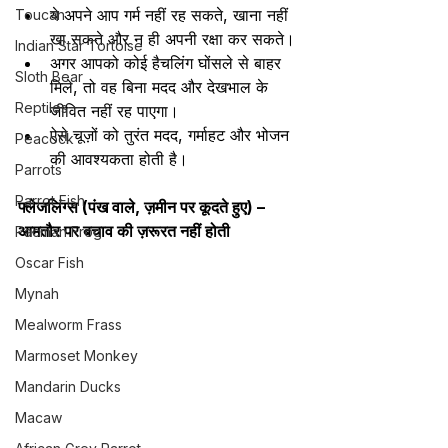
ये अपने आप गर्म नहीं रह सकते, खाना नहीं 
Toucan
खा सकते और न ही अपनी रक्षा कर सकते।
Indian Star Tortoise
अगर आपको कोई हैचलिंग घोंसले से बाहर 
Sloth Bear
मिले, तो वह बिना मदद और देखभाल के 
Reptiles
जीवित नहीं रह पाएगा।
ऐसे चूज़ों को तुरंत मदद, गर्माहट और भोजन 
Peacock
की आवश्यकता होती है।
Parrots
Parrot Fish
फ्लेजलिंग्स (पंख वाले, ज़मीन पर कूदते हुए) – 
आमतौर पर बचाव की ज़रूरत नहीं होती
Pacman Frog
Oscar Fish
Mynah
Mealworm Frass
Marmoset Monkey
Mandarin Ducks
Macaw